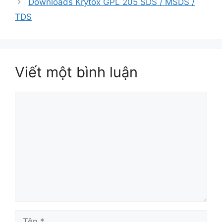
Downloads Krytox GPL 205 SDS / MSDS /
TDS
Viết một bình luận
Bình
luận
Tên