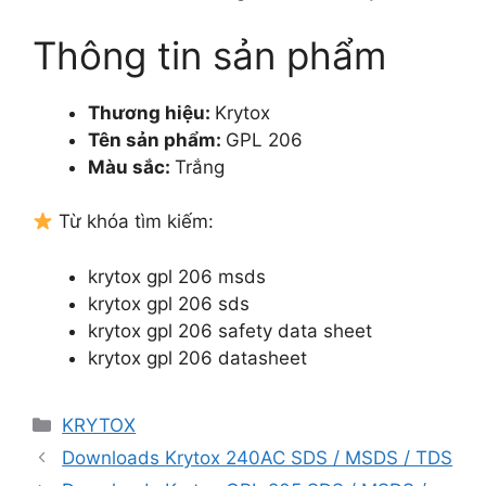
Thông tin sản phẩm
Thương hiệu:
Krytox
Tên sản phẩm:
GPL 206
Màu sắc:
Trắng
Từ khóa tìm kiếm:
krytox gpl 206
msds
krytox gpl 206
sds
krytox gpl 206
safety data sheet
krytox gpl 206
datasheet
Danh
KRYTOX
mục
Downloads Krytox 240AC SDS / MSDS / TDS