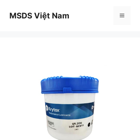
Chuyển
đến
MSDS Việt Nam
Menu
nội
dung