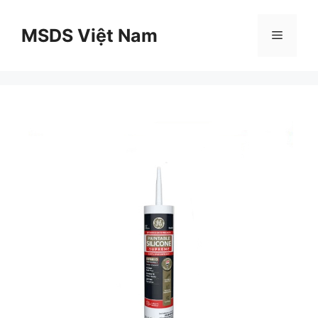
Chuyển
đến
MSDS Việt Nam
Menu
nội
dung