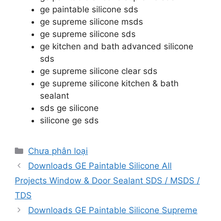
ge paintable silicone sds
ge supreme silicone msds
ge supreme silicone sds
ge kitchen and bath advanced silicone
sds
ge supreme silicone clear sds
ge supreme silicone kitchen & bath
sealant
sds ge silicone
silicone ge sds
Danh
Chưa phân loại
mục
Downloads GE Paintable Silicone All
Projects Window & Door Sealant SDS / MSDS /
TDS
Downloads GE Paintable Silicone Supreme